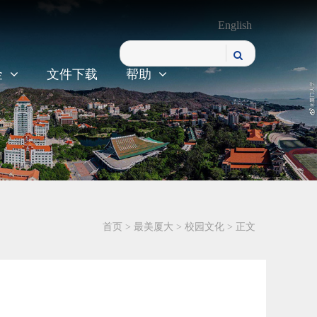
English
金
文件下载
帮助
首页
>
最美厦大
>
校园文化
> 正文