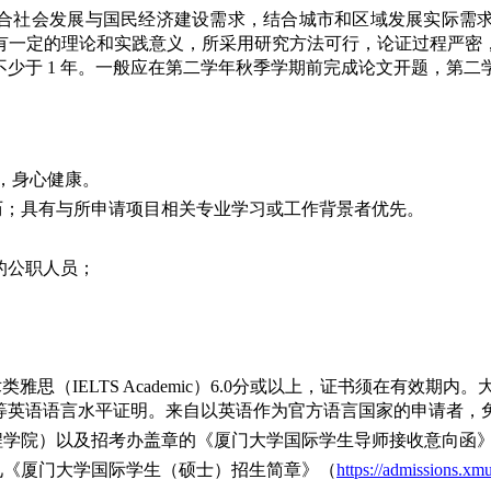
合社会发展与国民经济建设需求，结合城市和区域发展实际需
有一定的理论和实践意义，所采用研究方法可行，论证过程严密
少于 1 年。一般应在第二学年秋季学期前完成论文开题，第二
岁，身心健康。
历；具有与所申请项目相关专业学习或工作背景者优先。
的公职人员；
术
类雅思
（IELTS Academic）6.0分或以上，证书须在有
等英语语言水平证明。
来自以英语作为官方语言国家的申请者，
程学院
）
以及
招
考
办
盖章的《厦门大学国际学生导师接收意向函
见《厦门大学国际学生（硕士）招生简章》（
https://
admissions.xmu