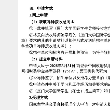
四、申请方式
1.网上申请
（1）获取导师接收意向函
①下载并填写《厦门大学国际学生导师接收意
②将
意向接收导师签字后的
《厦门大学国际学
章》要求的其他申请材料以邮件形式发送给
招生单
学金项目导师接收意向函）；
③
招生单位
和
招
考
办
开展相关预审，为符合预
（2）提交申请材料
申请人应于 
2026年3月
31
日 
前登录中国政府奖
网报时奖学金类型选择“Type A”，受理机构代码
①经导师签字、
招生单位
以及
招
考
办
盖章的《
②申请条件中关于学习和工作经历相关要求的
③
《
厦门大学国际学生（硕士）招生简章》和
2.受理方式
国家留学基金委直接受理个人申请，对申请人