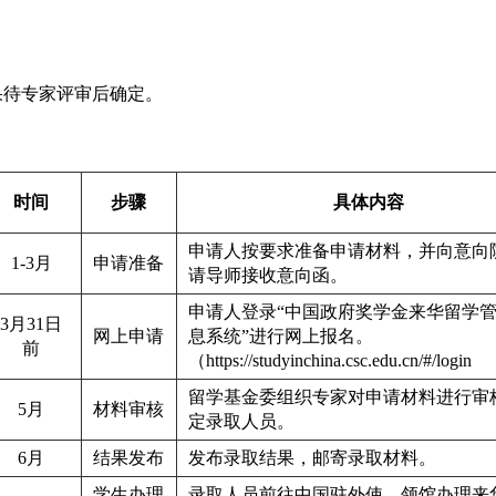
果
待专家
评审后确定。
时间
步骤
具体内容
申请人按要求准备申请材料，并向意向
1-3月
申请准备
请导师接收意向函。
申请人登录“中国政府奖学金来华留学
3月31
日
网上申请
息系统”进行网上报名。
前
（https://
studyinchina.csc.edu.cn
/#/login
留学基金委组织专家对申请材料进行审
5月
材料审核
定录取人员。
6月
结果发布
发布录取结果，邮寄录取材料。
学生办理
录取人员前往中国驻外使、领馆办理来