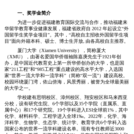
一、奖学金简介
为进一步促进福建教育国际交流与合作，推动福建来
华留学教育事业健康发展，福建省政府自 2012 年起设立“外
国留学生奖学金项目”。其中，“高校自主招收外国留学生项
目”面向外籍本科、硕士、博士生开放, 由各高校自主推荐。
厦门大学（Xiamen University），简称厦大
（XMU），由著名爱国华侨领袖陈嘉庚先生于1921年创
办，是中国近代教育史上第一所华侨创办的大学，也是国
家“211工程”和“985工程”重点建设的高水平大学，入选国
家“世界一流大学和一流学科”（简称“双一流”）建设高校。
校园环绕厦门湾，依山傍海，风景秀丽，被誉为全球最美丽
的大学之一。
学校建有思明校区、漳州校区、翔安校区和马来西亚
分校，设有研究生院、6个学部以及35个学院（直属系、直
属中心）和17个研究院。19个学科进入ESI全球前1%，其中
化学、材料科学、工程学进入全球1‰。2022年，化学、海
洋科学、生物学、生态学、统计学、教育学共6个学科入选
国家公布的世界一流学科建设名单。现有专任教师近3000