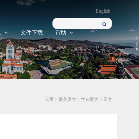
English
金
文件下载
帮助
首页
>
最美厦大
>
学在厦大
> 正文