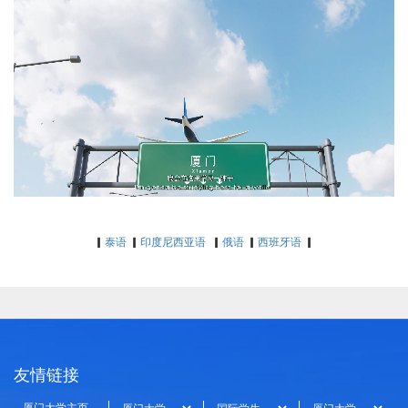
▎
泰语
▎
印度尼西亚语
▎
俄语
▎
西班牙语
▎
友情链接